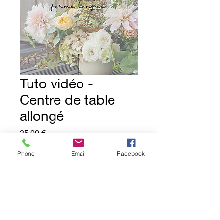
Tuto vidéo -
Centre de table
allongé
Price
25,00 €
Phone
Email
Facebook
Add to Cart
Vidéo pas à pas en vitesse normale et
commentée.