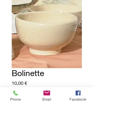
Bolinette
Price
10,00 €
Out of Stock
Phone
Email
Facebook
Gres blanc légèrement pyrité.
Bolinette tournée avec peid et finition
email transparent